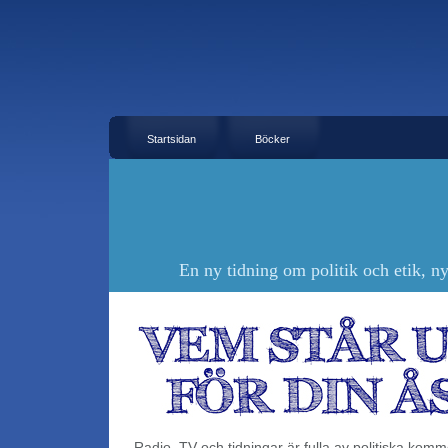
Startsidan
Böcker
En ny tidning om politik och etik, n
Radio, TV och tidningar är fulla av politiska kom