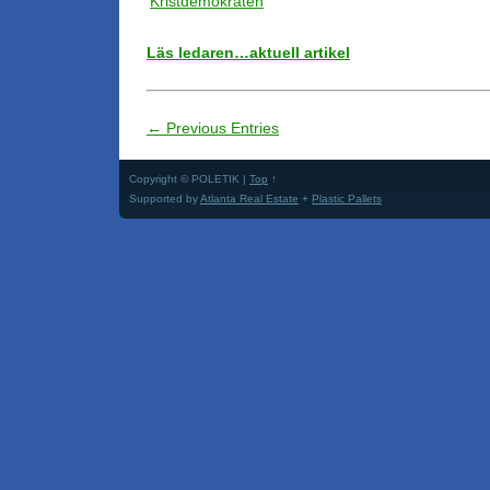
Läs ledaren…aktuell artikel
← Previous Entries
Copyright © POLETIK |
Top
↑
Supported by
Atlanta Real Estate
+
Plastic Pallets