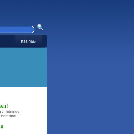
RSS-flöde
en!
till tidningen
s hemsida!
ng