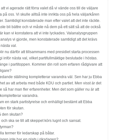
tt vi agerade rätt förra valet då vi vände oss till de väljare
a på oss. Vi skulle alltså inte inrikta oss på hela väljarkåren
. Samtidigt konstaterade man efter valet att det inte räckte.
te bli bättre och vi måste nå dem på ett sätt så att de också
är kan vi konstatera att vi inte lyckades. Val­analysgruppen
analys vi gjorde, men konstaterade samtidigt att det krävs
i nästa val.
blir nu därför att tillsammans med presidiet starta processen
i inför nästa val, vilket partifullmäktige beslutade i höstas.
länge i partitoppen. Kommer din roll som erfaren rådgivare att
digare?
i ledande ställning kompletterar varandra väl. Sen har ju Ebba
et av att arbeta med både KDU och partiet. Men visst är det
dre så har man fler erfarenheter. Men det som gäller nu är att
kompletterar varandra.
ram en stark partistyrelse och enhälligt bestämt att Ebba
ten för skutan.
på den skutan?
 och ska se till att skeppet körs lugnt och sansat.
styrman?
alla termer för ledarskap på båtar.
daren inte har en plats i riksdagen?