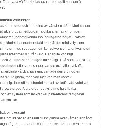
er för privata välfärdsbolag och om de politiker som är
en”.
 minska valfriheten
ras kommuner och landsting av vänstern. I Stockholm, som
ed att erbjuda medborgarna olika alternativ inom den
samheten, har återkommunaliseringarna börjat. Trots att
tockholmsbaserade redaktioner, är det relativt tyst om
alfriheten – och debatten om konsekvenserna för kvaliteten
arna lyser med sin frånvaro. Det är lite konstigt.
och valfrihet ser nämligen inte riktigt ut så som man skulle
regeringen efter valet snabbt var ute och ville avskaffa
ng att erbjuda vårdvalssystem, väntade den sig nog en
na skulle gnöla, men vad mer kan man vänta?
 det sig dock att motståndet mot att avskaffa vårdvalet var
protesterade. Vårdförbundet ville inte ha tillbaka
ch ett system som inskränker patienternas rättigheter.
ar kritiska.
ialt ointressant
else om att patientens rätt till inflytande över vården är något
 viktiga frågan handlar om välfärdens kvalitet. Det verkar dock