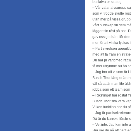
beskriva er strategi.
– Vår valanalysgrupp sa a
som vi trodde skulle röst
utan mer på vissa grupper
Vårt budskap till dem mås
lägger sin röst på oss. D
gav oss godkänt för den 
mer för att vi ska lyckas 
– Partistyrelsen uppgift 
med att ta fram en strateg
Du har ju varit med rätt 
få mer utrymme nu än ti
– Jag tror att vi som är 
Busch Thor lång erfarenh
väl så att är man lite äl
jobba som ett team som 
– Rikstinget har röstat f
Busch Thor ska vara kap
Vilken funktion har du 
– Jag är partisekreterare
Då är du kanske förste 
– Vet inte. Jag kan inte 
Hur ser du på att partile