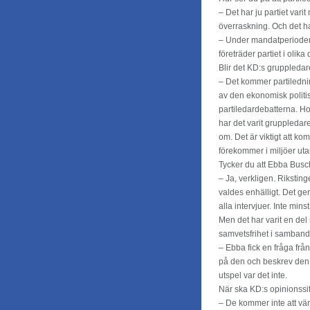
– Det har ju partiet var
överraskning. Och det ha
– Under mandatperioden 
företräder partiet i olika 
Blir det KD:s gruppledar
– Det kommer partilednin
av den ekonomisk politi
partiledardebatterna. Hos
har det varit gruppledar
om. Det är viktigt att k
förekommer i miljöer uta
Tycker du att Ebba Busch
– Ja, verkligen. Riksting
valdes enhälligt. Det ger
alla intervjuer. Inte mins
Men det har varit en del 
samvetsfrihet i samban
– Ebba fick en fråga frå
på den och beskrev den l
utspel var det inte.
När ska KD:s opinionssif
– De kommer inte att vän