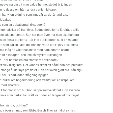
it medvetna om då man valde henne, så det är ju ingen
r ju dessutom hänt andra partier tidigare.
har vi en ordning som innebär att det är andra som
debatter.
e som tar debatterna i riksdagen?
gen att titta på framöver. Budgetdebatterna företräds alltid
ske talespersonen. Sen ser man över hur man ska hantera
 de flesta partierna, där inte partiledaren suttit i riksdagen,
en som trätt in. Men det här kan varje parti själv bestämma
omma ihåg att väljarnas möte med partiledaren oftare
nför riksdagen, och inte så mycket i riksdagen.
 Thor har fått en bra start som partiledare?
et blev riktigt bra. Det kändes skönt att både hon och presidiet
 stadga åt det nya presidiet. Hon har även gjort bra ifrån sig i
t i SVT:s partiledarut­frågning nyligen.
rubriker om högervridning och framför allt ett utspel om
d med aborter?
n Aftonbladet om hur hon ser på samvetsfrihet. Hon svarade
inje som partiet har stått för under en längre tid. Så något
fror vända, och hur?
da över en natt, som Ebba Busch Thor så riktigt sa i sitt