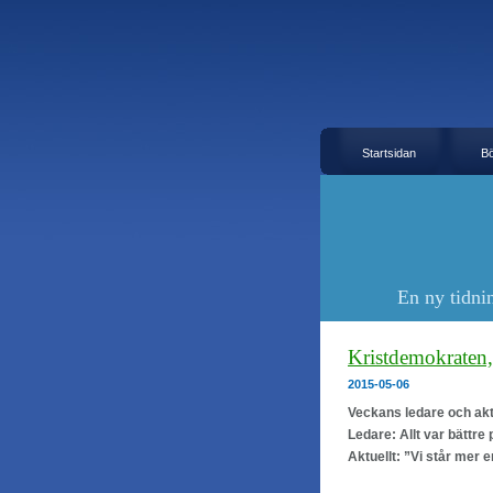
Startsidan
B
En ny tidni
Kristdemokraten
2015-05-06
Veckans ledare och aktu
Ledare: Allt var bättre
Aktuellt: ”Vi står mer