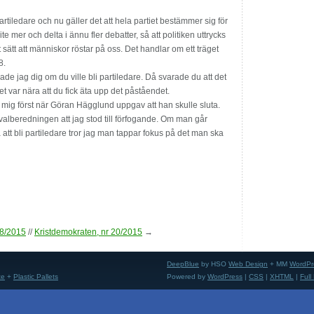
partiledare och nu gäller det att hela partiet bestämmer sig för
lite mer och delta i ännu fler debatter, så att politiken uttrycks
 sätt att människor röstar på oss. Det handlar om ett träget
8.
gade jag dig om du ville bli partiledare. Då svarade du att det
t var nära att du fick äta upp det påståendet.
r mig först när Göran Hägglund uppgav att han skulle sluta.
alberedningen att jag stod till förfogande. Om man går
att bli partiledare tror jag man tappar fokus på det man ska
18/2015
//
Kristdemokraten, nr 20/2015
→
DeepBlue
by HSO
Web Design
+ MM
WordPr
te
+
Plastic Pallets
Powered by
WordPress
|
CSS
|
XHTML
|
Full