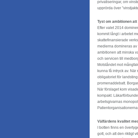
privatiseringar, om vinst
upprörda över ”vinstjakt
Tyst om ambitionen att
Efter valet 2014 domine
kommit långt i arbetet m
skattefinansierade verk
medierna domineras av s
ambitionen att minska v
och servicen till medborg
Motståndet mot mångfald 
kunna få intryck av. När 
obligatoriet för landsti
promenaddebatt. Borgar
När förslaget kom visade
kompakt. Läkarförbundet 
arbetsgivarnas monopol o
Patientorganisationerna v
Välfärdens kvalitet med
I botten finns en övertyg
gott, och att den riktigt