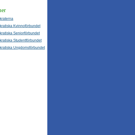
ner
kraterna
kratiska Kvinnoförbundet
kratiska Seniorförbundet
kratiska Studentförbundet
kratiska Ungdomsförbundet