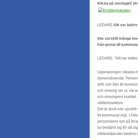
Klicka på omslaget! (k
LEDARE.
Allt var bättr
Inte särskilt många me
från privat till kommuna
LEDARE. ”Allt var bättre 
Uppmaningen riktades ti
demensboende. Personale
drift, och åter till komm
och omsorg ser ut, var 
och omsorgens kvalitet, 
välfärdssektorn.
Det är dock inte särskil
till kommunal regi. I Fal
personalens syn på förän
ha bestämt sig för att ut
välfärdstjänster bedrivs 