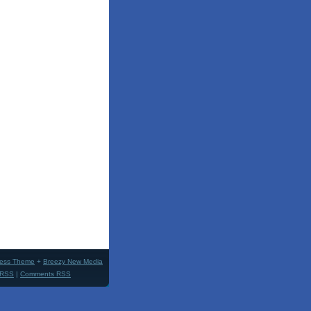
ess Theme
+
Breezy New Media
 RSS
|
Comments RSS