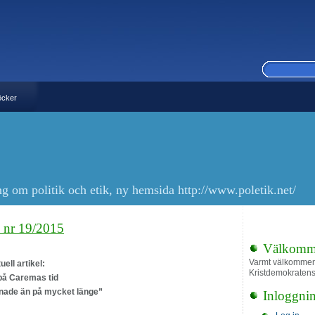
öcker
ng om politik och etik, ny hemsida http://www.poletik.net/
, nr 19/2015
Välkomm
Varmt välkommen 
ell artikel:
Kristdemokraten
 på Caremas tid
 enade än på mycket länge”
Inloggni