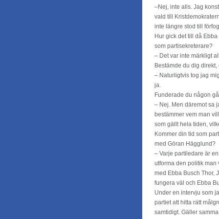
–Nej, inte alls. Jag konst
vald till Kristdemokrate
inte längre stod till förf
Hur gick det till då Ebba
som partisekreterare?
– Det var inte märkligt al
Bestämde du dig direkt,
– Naturligtvis tog jag mi
ja.
Funderade du någon gång
– Nej. Men däremot sa jag 
bestämmer vem man vill h
som gällt hela tiden, vilk
Kommer din tid som parti
med Göran Hägglund?
– Varje partiledare är en
utforma den politik man vi
med Ebba Busch Thor, J
fungera väl och Ebba Bus
Under en intervju som jag
partiet att hitta rätt må
samtidigt. Gäller samma s