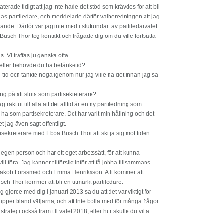
aterade tidigt att jag inte hade det stöd som krävdes för att bli
rnas partiledare, och meddelade därför valberedningen att jag
ogande. Därför var jag inte med i slutrundan av parti­ledarvalet.
 Busch Thor tog kontakt och frågade dig om du ville fortsätta
ls. Vi träffas ju ganska ofta.
 eller behövde du ha betänketid?
g tid och tänkte noga igenom hur jag ville ha det innan jag sa
 på att sluta som partisekreterare?
rakt ut till alla att det alltid är en ny partiledning som
a som partisekreterare. Det har varit min hållning och det
et jag även sagt offentligt.
sekreterare med Ebba Busch Thor att skilja sig mot tiden
 egen person och har ett eget arbetssätt, för att kunna
ll föra. Jag känner tillförsikt inför att få jobba tillsammans
akob Forssmed och Emma Henriksson. Allt kommer att
ch Thor kommer att bli en utmärkt partiledare.
 gjorde med dig i januari 2013 sa du att det var viktigt för
lgrupper bland väljarna, och att inte bolla med för många frågor
trategi också fram till valet 2018, eller hur skulle du vilja