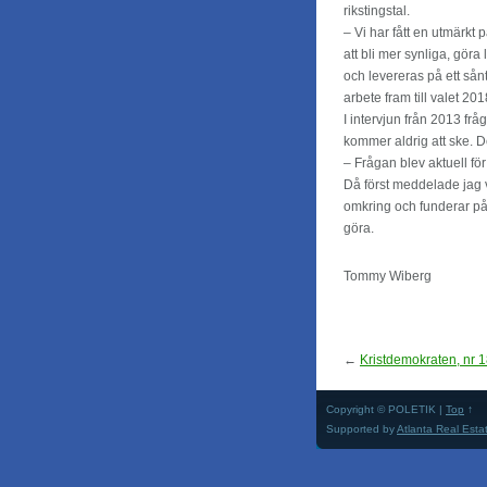
rikstingstal.
– Vi har fått en utmärkt 
att bli mer synliga, göra 
och levereras på ett sånt
arbete fram till valet 201
I intervjun från 2013 frå
kommer aldrig att ske. De
– Frågan blev aktuell fö
Då först meddelade jag v
omkring och funderar på 
göra.
Tommy Wiberg
←
Kristdemokraten, nr 
Copyright © POLETIK |
Top
↑
Supported by
Atlanta Real Esta