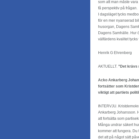
som att man måste vara a
få perspektiv på frågan.
I dagsläget tycks medbo
för en mer nyanserad bild
husorgan, Dagens Samhäll
Dagens Samhälle. Hur övri
välfärdens kvalitet tyck
Henrik G Ehrenberg
AKTUELLT.
”Det krävs 
Acko Ankarberg Johans
fortsätter som Kristde
viktigt att partiets poli
INTERVJU. Kristdemokrat
Ankarberg Johansson. H
att fortsätta som partisek
Många undrar säkert hur
kommer att fungera. Du 
det att på något sätt på