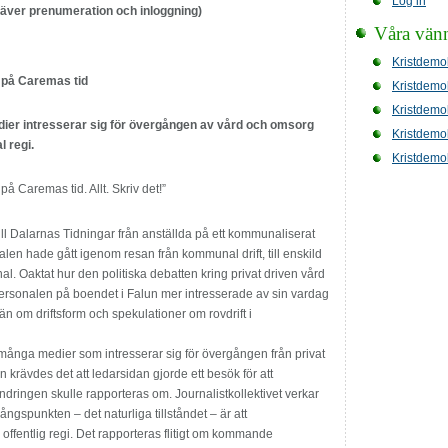
Log in
räver prenumeration och inloggning)
Våra vän
Kristdemo
e på Caremas tid
Kristdemo
Kristdemo
dier intresserar sig för övergången av vård och omsorg
Kristdemo
l regi.
Kristdemo
på Caremas tid. Allt. Skriv det!”
ll Dalarnas Tidningar från anställda på ett kommunaliserat
n hade gått igenom resan från kommunal drift, till enskild
unal. Oaktat hur den politiska debatten kring privat driven vård
personalen på boendet i Falun mer intresserade av sin vardag
än om driftsform och spekulationer om rovdrift i
t många medier som intresserar sig för övergången från privat
un krävdes det att ledarsidan gjorde ett besök för att
dringen skulle rapporteras om. Journalistkollektivet verkar
gångspunkten – det naturliga tillståndet – är att
i offentlig regi. Det rapporteras flitigt om kommande