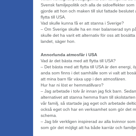
Svensk familjepolitik och alla de sidoeffekter som 
gjorde att hon och maken till slut fattade beslutet
flytta till USA.
Vad skulle kunna få er att stanna i Sverige?
– Om Sverige skulle ha en mer balanserad syn på 
skulle det ha varit ett alternativ för oss att bosät
landet, säger hon.
Annorlunda atmosfär i USA
Vad är det bästa med att flytta till USA?
– Det bästa med att flytta till USA är den energi,
anda som finns i det samhälle som vi valt att bosä
att mina barn får växa upp i den atmosfären.
Hur har ni löst er hemmatillvaro?
– Jag arbetade i tolv år innan jag fick barn. Sedan
alternativet att stanna hemma fram till skolstarten
vår familj, så startade jag eget och arbetade delt
också eget och har en verksamhet som gör det möjli
schema.
– Jag blir verkligen inspirerad av alla kvinnor som
som gör det möjligt att ha både karriär och familjel