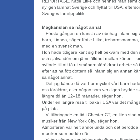
REPORTAGE. Katie Litke och hennes man samt de
nyligen lämnat Sverige och flyttat till USA, efter
Sveriges familjepolitik.
Magkänslan sa något annat
– Första gången en känsla av obehag infann sig var
barn, Linnea, säger Katie Litke, trebarnsmamma, 
med en svensk man.
Hon hade tidigare känt sig helt bekväm med den s
och själva idén om jämställdhet mellan könen – oc
syftade till att få ut småbarnsföräldrar i arbete så
efter att ha fött dottern så infann sig en annan k
sa något annat.
– Det jag kände då var hur mycket vårt barn had
oss föräldrar, eller någon som verkligen brydde 
längre tid än 12–18 månader, säger hon.
Under en längre resa tillbaka i USA var det många
på plats.
– Vi tillbringade en tid i Chester CT, en liten sta
musiker från New York City, säger hon.
Atmosfären var helt annorlunda och det berodde in
musiker som bodde där:
– Vi har sådana kontakter och vänner i Sverige o