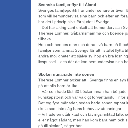
Svenska familjer flyr till Åland
Sveriges familjepolitik har under senare år även fö
som vill hemundervisa sina barn och efter en förä
har det i princip blivit förbjudet i Sverige.
– Det har aldrig varit enkelt att hemundervisa i S
Therese Lomner, tvåbarnsmamma och boende på 
tillbaka.
Hon och hennes man och deras två barn på 9 och 
familjer som lämnat Sverige för att i stället flytta t
andra möjligheter att själva sy ihop en bra lösni
livspussel – och där de kan hemundervisa sina ba
Skolan utmanade inte sonen
Therese Lomner tycker att i Sverige finns en syn
på att alla barn är lika.
– Vår son hade läst 30 böcker innan han började 
kunskapstörst och var väldigt förväntansfull inför 
Det tog fyra månader, sedan hade sonen tappat int
skola som inte såg hans behov av utmaningar.
– Vi hade en utåtriktad och tävlingsinriktad kille
eller något sådant, men han kom bara hem och sa
gå till skolan”, säger hon.