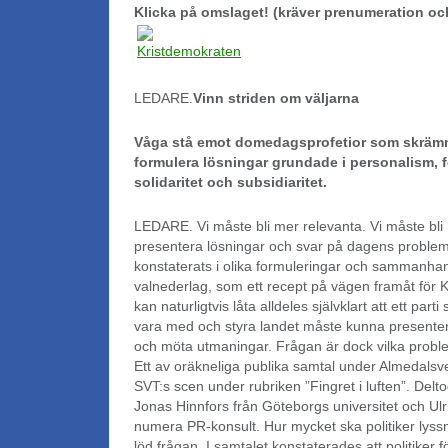
Klicka på omslaget! (kräver prenumeration oc
LEDARE.
Vinn striden om väljarna
Våga stå emot domedagsprofetior som skrämme
formulera lösningar grundade i personalism, f
solidaritet och subsidiaritet.
LEDARE. Vi måste bli mer relevanta. Vi måste bli 
presentera lösningar och svar på dagens problem
konstaterats i olika formuleringar och sammanha
valnederlag, som ett recept på vägen framåt för 
kan naturligtvis låta alldeles självklart att ett par
vara med och styra landet måste kunna presente
och möta utmaningar. Frågan är dock vilka probl
Ett av oräkneliga publika samtal under Almedals
SVT:s scen under rubriken ”Fingret i luften”. Delt
Jonas Hinnfors från Göteborgs universitet och Ul
numera PR-konsult. Hur mycket ska politiker lyss
löd frågan. I samtalet konstaterades att politiker