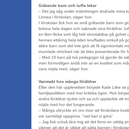
Gråtande barn och tuffa lekar
– Det jag såg under inskolningen ändrade mina kän
Linnea i förskolan, säger hon.
I förskolan fick hon se små gråtande barn som gi
ledsna hela dagen och saknade sina föräldrar, tu
en liten flicka som låg helt okontaktbar på golvet 
hennes ettåring hela tiden knuffades omkull på go
äldre barn som det inte gick att få ögonkontakt 
mumlade ohörbart när de blev presenterade för h
– Med 19 barn på två pedagoger så gjorde de säker
men förmodligen ändå inte av en kvalitet som mån
vara nöjda med, säger hon.
Vanmakt hos många föräldrar
Efter den här upplevelsen började Katie Litke se
familjepolitiken med mer kritiska ögon. Hon börja
andra föräldrar tyckte och sa och upptäckte att m
nöjda med hur det fungerande.
– Många uttryckte en oro över att förskolans kvali
var samtidigt uppgivna, ”vad kan vi göra”.
– Jag fick också lära mig att det finns en väldig pr
vänner att det är viktigt att sätta barnen i förskol