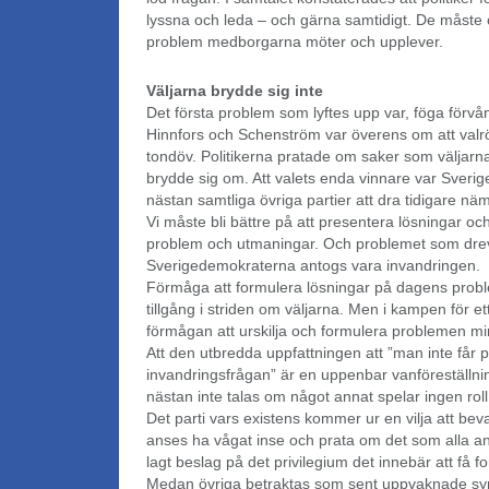
lyssna och leda – och gärna samtidigt. De måste o
problem medborgarna möter och upplever.
Väljarna brydde sig inte
Det första problem som lyftes upp var, föga förvå
Hinnfors och Schenström var överens om att valrö
tondöv. Politikerna pratade om saker som väljarna
brydde sig om. Att valets enda vinnare var Sveri
nästan samtliga övriga partier att dra tidigare nä
Vi måste bli bättre på att presentera lösningar o
problem och utmaningar. Och problemet som drev
Sverigedemokraterna antogs vara invandringen.
Förmåga att formulera lösningar på dagens proble
tillgång i striden om väljarna. Men i kampen för et
förmågan att urskilja och formulera problemen mins
Att den utbredda uppfattningen att ”man inte får 
invandringsfrågan” är en uppenbar vanföreställning
nästan inte talas om något annat spelar ingen roll
Det parti vars existens kommer ur en vilja att be
anses ha vågat inse och prata om det som alla an
lagt beslag på det privilegium det innebär att få 
Medan övriga betraktas som sent uppvaknade sy