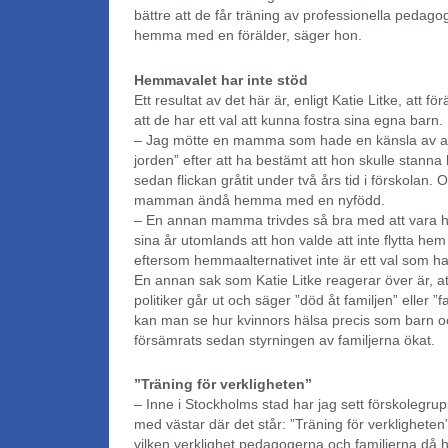
bättre att de får träning av professionella pedago
hemma med en förälder, säger hon.
Hemmavalet har inte stöd
Ett resultat av det här är, enligt Katie Litke, att för
att de har ett val att kunna fostra sina egna barn.
– Jag mötte en mamma som hade en känsla av at
jorden” efter att ha bestämt att hon skulle stann
sedan flickan gråtit under två års tid i förskolan.
mamman ändå hemma med en nyfödd.
– En annan mamma trivdes så bra med att va
sina år utomlands att hon valde att inte flytta hem 
eftersom hemmaalternativet inte är ett val som ha
En annan sak som Katie Litke reagerar över är, at
politiker går ut och säger ”död åt familjen” eller ”fa
kan man se hur kvinnors hälsa precis som barn o
försämrats sedan styrningen av familjerna ökat.
”Träning för verkligheten”
– Inne i Stockholms stad har jag sett förskolegru
med västar där det står: ”Träning för verklighete
vilken verklighet pedagogerna och familjerna då h