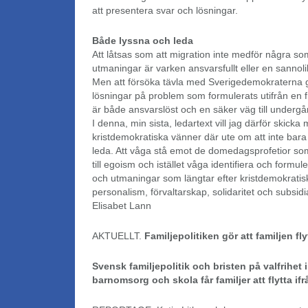
att presentera svar och lösningar.
Både lyssna och leda
Att låtsas som att migration inte medför några so
utmaningar är varken ansvarsfullt eller en sannoli
Men att försöka tävla med Sverigedemokraterna 
lösningar på problem som formulerats utifrån en f
är både ansvarslöst och en säker väg till undergå
I denna, min sista, ledartext vill jag därför skicka 
kristdemokratiska vänner där ute om att inte bara
leda. Att våga stå emot de domedagsprofetior 
till egoism och istället våga identifiera och form
och utmaningar som längtar efter kristdemokratis
personalism, förvaltarskap, solidaritet och subsidia
Elisabet Lann
AKTUELLT.
Familjepolitiken gör att familjen fly
Svensk familjepolitik och bristen på valfrihet 
barnomsorg och skola får familjer att flytta ifr