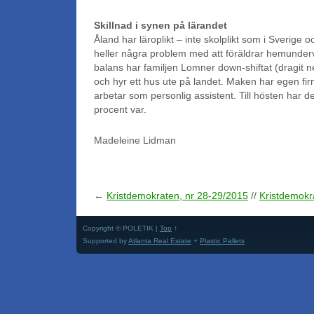
Skillnad i synen på lärandet
Åland har läroplikt – inte skolplikt som i Sverige o
heller några problem med att föräldrar hemundervi
balans har familjen Lomner down-shiftat (dragit n
och hyr ett hus ute på landet. Maken har egen f
arbetar som personlig assistent. Till hösten har d
procent var.
Madeleine Lidman
←
Kristdemokraten, nr 28-29/2015
//
Kristdemokr
Copyright © POLETIK |
Top
↑
Supported by
Atlanta Real Estate
+
Plastic Pallets