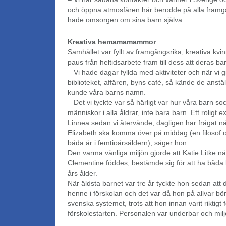
och öppna atmosfären här berodde på alla framg
hade omsorgen om sina barn själva.
Kreativa hemamamammor
Samhället var fyllt av framgångsrika, kreativa kvin
paus från heltidsarbete fram till dess att deras ba
– Vi hade dagar fyllda med aktiviteter och när vi gic
biblioteket, affären, byns café, så kände de anstäl
kunde våra barns namn.
– Det vi tyckte var så härligt var hur våra barn s
människor i alla åldrar, inte bara barn. Ett roligt 
Linnea sedan vi återvände, dagligen har frågat 
Elizabeth ska komma över på middag (en filosof
båda är i femtioårsåldern), säger hon.
Den varma vänliga miljön gjorde att Katie Litke n
Clementine föddes, bestämde sig för att ha båda 
års ålder.
När äldsta barnet var tre år tyckte hon sedan att d
henne i förskolan och det var då hon på allvar bör
svenska systemet, trots att hon innan varit riktigt f
förskolestarten. Personalen var underbar och miljö